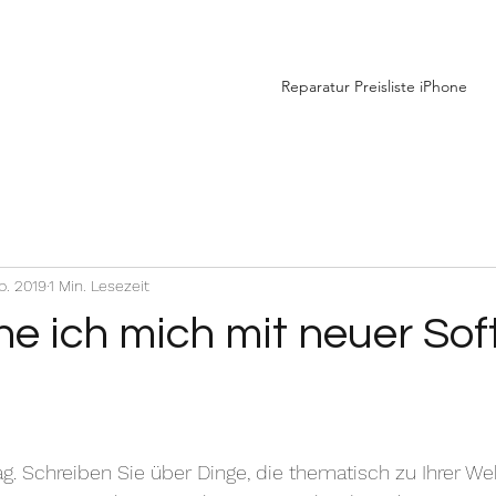
Reparatur Preisliste iPhone
b. 2019
1 Min. Lesezeit
e ich mich mit neuer So
rag. Schreiben Sie über Dinge, die thematisch zu Ihrer We