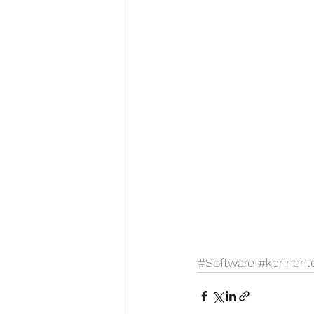
#Software
#kennenl