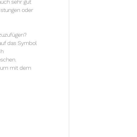
uch sehr gut 
istungen oder 
nzuzufügen? 
 auf das Symbol 
ch 
schen. 
n, um mit dem 